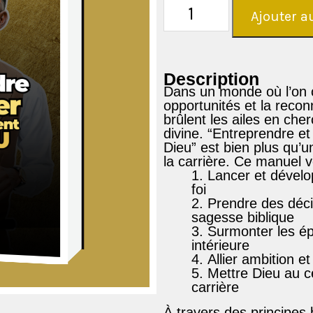
Ajouter a
Description
Dans un monde où l’on c
opportunités et la reco
brûlent les ailes en che
divine
.
“Entreprendre et
Dieu”
est bien plus qu’un
la carrière. Ce manuel v
Lancer et dévelo
foi
Prendre des déci
sagesse biblique
Surmonter les é
intérieure
Allier ambition et
Mettre Dieu au c
carrière
À travers des
principes 