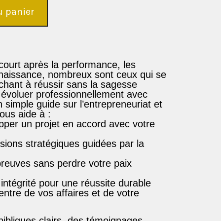
u panier
ourt après la performance, les
nnaissance, nombreux sont ceux qui se
rchant à réussir
sans la sagesse
 évoluer professionnellement avec
 simple guide sur l’entrepreneuriat et
ous aide à :
pper un projet
en accord avec votre
sions stratégiques
guidées par la
preuves
sans perdre votre paix
 intégrité
pour une réussite durable
entre
de vos affaires et de votre
bibliques clairs
, des
témoignages