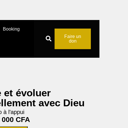
Booking
Faire un
don
 et évoluer
llement avec Dieu
 à l’appui
 000
CFA