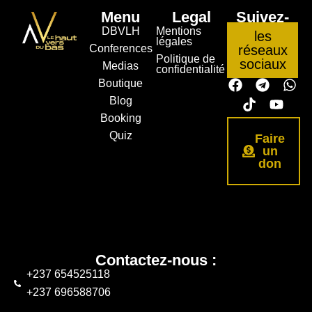
Menu
Legal
Suivez-
nous sur
DBVLH
Mentions
les
légales
Conferences
réseaux
Politique de
sociaux
Medias
confidentialité
Boutique
Blog
Booking
Quiz
Faire
un
don
Contactez-nous :
+237 654525118
+237 696588706