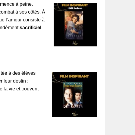
mmence à peine,
 combat à ses côtés. À
ue l’amour consiste à
fondément
sacrificiel
.
ntée à des élèves
 leur destin :
 la vie et trouvent