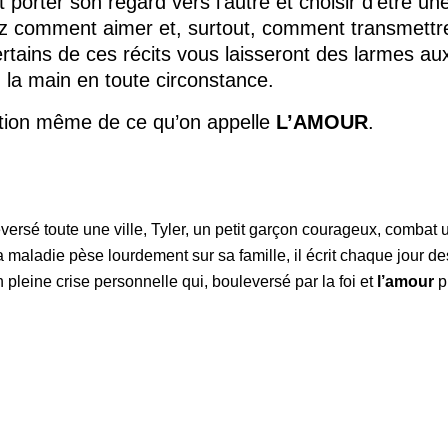
porter son regard vers l’autre et choisir d’être un
z comment aimer et, surtout, comment transmettre
ertains de ces récits vous laisseront des larmes a
d la main en toute circonstance.
nition même de ce qu’on appelle
L’AMOUR
.
eversé toute une ville, Tyler, un petit garçon courageux, combat
a maladie pèse lourdement sur sa famille, il écrit chaque jour de
en pleine crise personnelle qui, bouleversé par la foi et
l’amour
pu