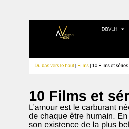
DBVLH
Du bas vers le haut
|
Films
|
10 Films et séries
10 Films et sé
L’amour est le carburant né
de chaque être humain. En 
son existence de la plus be