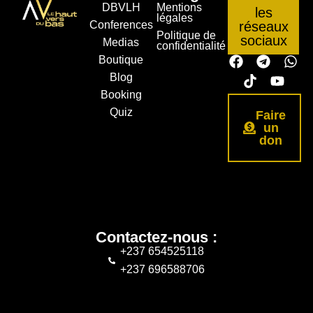
nous sur
DBVLH
Mentions
les
légales
Conferences
réseaux
Politique de
sociaux
Medias
confidentialité
Boutique
Blog
Booking
Quiz
Faire
un
don
Contactez-nous :
+237 654525118
+237 696588706